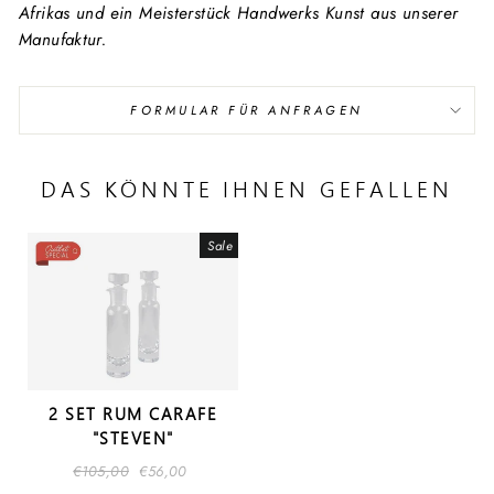
Afrikas und ein Meisterstück Handwerks Kunst aus unserer
Manufaktur.
FORMULAR FÜR ANFRAGEN
DAS KÖNNTE IHNEN GEFALLEN
Sale
2 SET RUM CARAFE
"STEVEN"
Regular
€105,00
Sale
€56,00
price
price