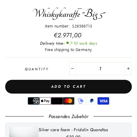
Whiskykaraffe "Big 5"
Item number: S26569713
Regular
€2.971,00
price
Delivery time:
7-10 work days
Free shipping to Germany
QUANTITY
−
+
ADD TO CART
Passendes Zubehör
Silver care foam - Fridolin Quandtus
€22,00