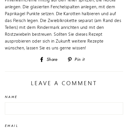
anlegen. Die glasierten Fenchelspalten anlegen, mit dem
Paprikagel Punkte setzen. Die Karotten halbieren und auf
das Fleisch legen. Die Zwieblkrokette separat (am Rand des
Tellers) mit dem Rindermark anrichten und mit den
Röstzwiebeln bestreuen. Sollten Sie dieses Rezept
ausprobieren oder sich in Zukunft weitere Rezepte
wünschen, lassen Sie es uns gerne wissen!
Share
Pin
Share
Pin it
on
on
Facebook
Pinterest
LEAVE A COMMENT
NAME
EMAIL