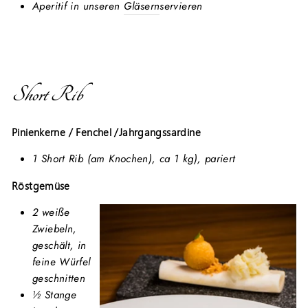
Aperitif in unseren
Gläsern
servieren
Short Rib
Pinienkerne / Fenchel /Jahrgangssardine
1 Short Rib (am Knochen), ca 1 kg), pariert
Röstgemüse
2 weiße
Zwiebeln,
geschält, in
feine Würfel
geschnitten
½ Stange