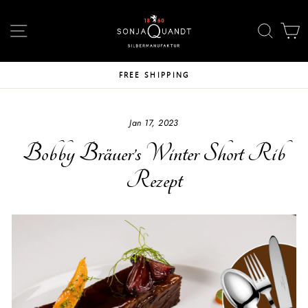
Skip
↵
↵
↵
Skip to content
Skip to footer
Open Accessibility Widget
to
SITE NAVIGATION
SEAR
C
content
FREE SHIPPING
Jan 17, 2023
Bobby Bräuer’s Winter Short Rib
Rezept